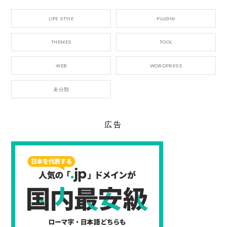
LIFE STYLE
PLUGIN
THEMES
TOOL
WEB
WORDPRESS
未分類
広告