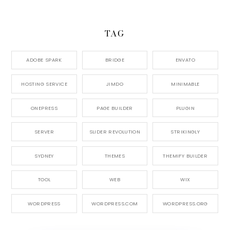
TAG
ADOBE SPARK
BRIDGE
ENVATO
HOSTING SERVICE
JIMDO
MINIMABLE
ONEPRESS
PAGE BUILDER
PLUGIN
SERVER
SLIDER REVOLUTION
STRIKINGLY
SYDNEY
THEMES
THEMIFY BUILDER
TOOL
WEB
WIX
WORDPRESS
WORDPRESS.COM
WORDPRESS.ORG