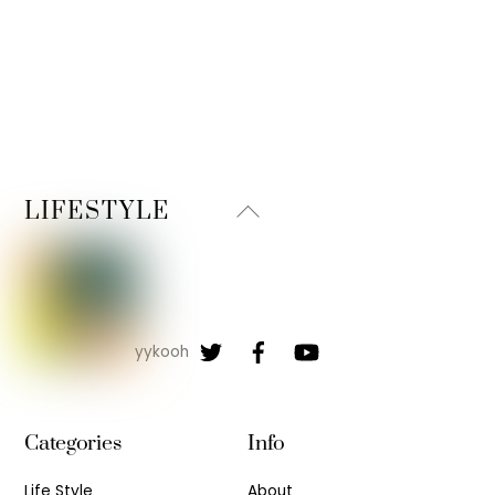
Back
LIFESTYLE
To
Top
yykooh
Categories
Info
Life Style
About