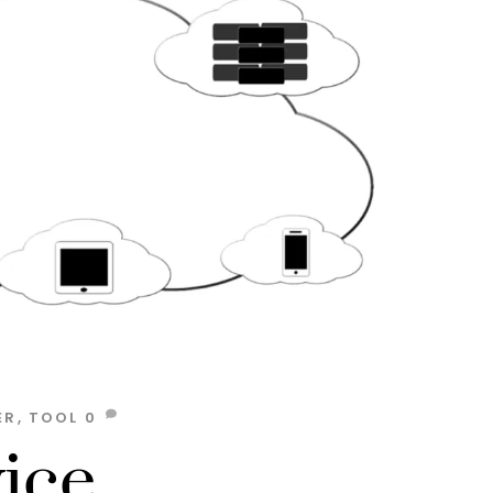
ER
,
TOOL
0
ice