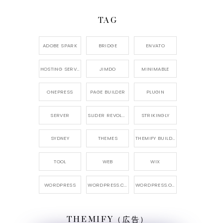
TAG
ADOBE SPARK
BRIDGE
ENVATO
HOSTING SERVICE
JIMDO
MINIMABLE
ONEPRESS
PAGE BUILDER
PLUGIN
SERVER
SLIDER REVOLUTION
STRIKINGLY
SYDNEY
THEMES
THEMIFY BUILDER
TOOL
WEB
WIX
WORDPRESS
WORDPRESS.COM
WORDPRESS.ORG
THEMIFY（広告）