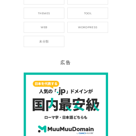
THEMES
TOOL
WEB
WORDPRESS
未分類
広告