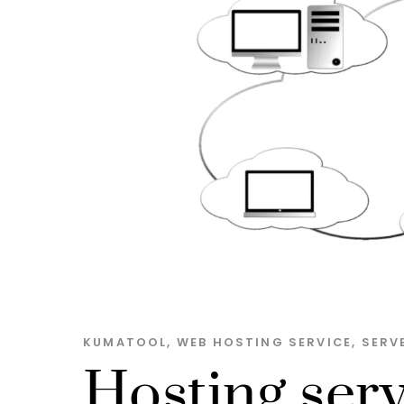
KUMA
TOOL
,
WEB
HOSTING SERVICE
,
SERV
Hosting serv