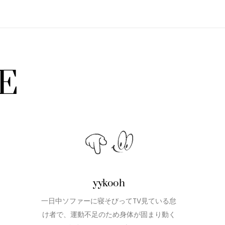
E
yykooh
一日中ソファーに寝そびってTV見ている怠
け者で、運動不足のため身体が固まり動く